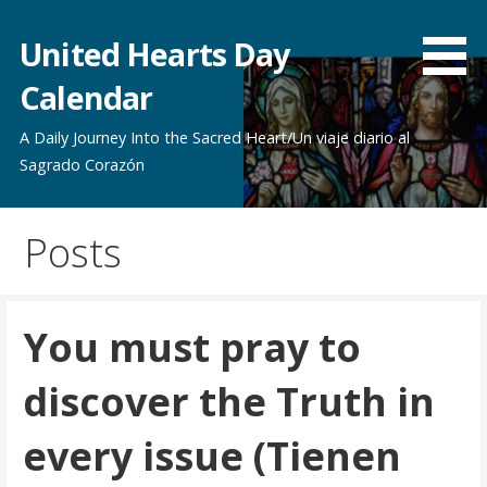
Skip
to
United Hearts Day
content
Calendar
A Daily Journey Into the Sacred Heart/Un viaje diario al
Sagrado Corazón
Posts
You must pray to
discover the Truth in
every issue (Tienen