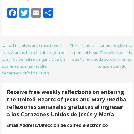
F
T
E
S
ac
w
m
h
e
itt
ai
ar
b
er
l
e
Post
← I will not allow any cross in your
There is no sin I cannot forgive in a
o
lives which is too difficult for you to
repentant heart (No existe pecado
navigation
o
carry (No permitiré ninguna cruz en
que Yo no pueda perdonar en un
sus vidas que les resulte
corazón contrito) →
k
demasiado difícil de llevar)
Receive free weekly reflections on entering
the United Hearts of Jesus and Mary /Reciba
reflexiones semanales gratuitas al ingresar
a los Corazones Unidos de Jesús y María
Email Address/Dirección de correo electrónico