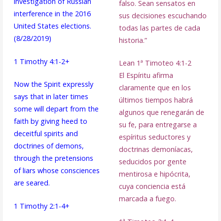
investigation of Russian
falso. Sean sensatos en
interference in the 2016
sus decisiones escuchando
United States elections.
todas las partes de cada
(8/28/2019)
historia.”
1 Timothy 4:1-2+
Lean 1ª Timoteo 4:1-2
El Espíritu afirma
Now the Spirit expressly
claramente que en los
says that in later times
últimos tiempos habrá
some will depart from the
algunos que renegarán de
faith by giving heed to
su fe, para entregarse a
deceitful spirits and
espíritus seductores y
doctrines of demons,
doctrinas demoníacas,
through the pretensions
seducidos por gente
of liars whose consciences
mentirosa e hipócrita,
are seared.
cuya conciencia está
marcada a fuego.
1 Timothy 2:1-4+