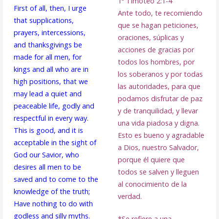
1ª Timoteo 2:1-4
First of all, then, I urge
Ante todo, te recomiendo
that supplications,
que se hagan peticiones,
prayers, intercessions,
oraciones, súplicas y
and thanksgivings be
acciones de gracias por
made for all men, for
todos los hombres, por
kings and all who are in
los soberanos y por todas
high positions, that we
las autoridades, para que
may lead a quiet and
podamos disfrutar de paz
peaceable life, godly and
y de tranquilidad, y llevar
respectful in every way.
una vida piadosa y digna.
This is good, and it is
Esto es bueno y agradable
acceptable in the sight of
a Dios, nuestro Salvador,
God our Savior, who
porque él quiere que
desires all men to be
todos se salven y lleguen
saved and to come to the
al conocimiento de la
knowledge of the truth;
verdad.
Have nothing to do with
godless and silly myths.
*Se refiere a una