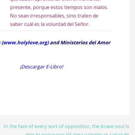
presente, porque estos tiempos son malos.
No sean irresponsables, sino traten de
saber cuál es la voluntad del Señor.
s
(
www.holylove.org
)
and Ministerios del Amor
 E-Libro!
In the face of every sort of opposition, the brave soul is
able to persevere (El alma valiente es capaz de