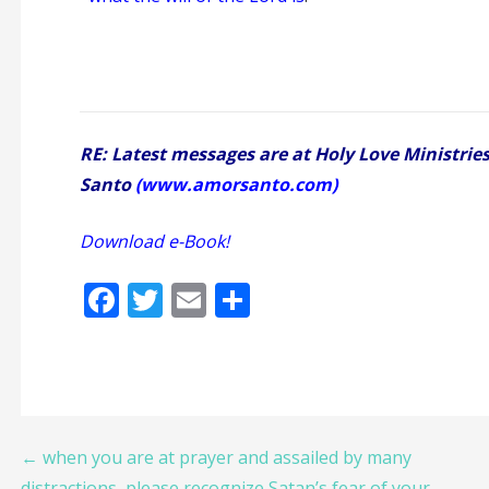
RE: Latest messages are at Holy Love Ministrie
Santo
(
www.amorsanto.com
)
Download e-Book!
¡Descargar
F
T
E
S
ac
w
m
h
e
itt
ai
ar
b
er
l
e
o
Post
← when you are at prayer and assailed by many
o
distractions, please recognize Satan’s fear of your