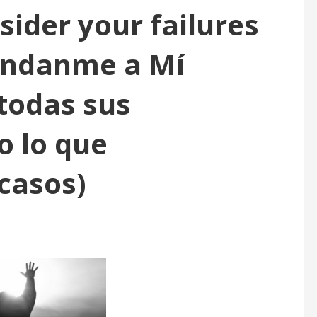
ider your failures
Ríndanme a Mí
todas sus
o lo que
casos)