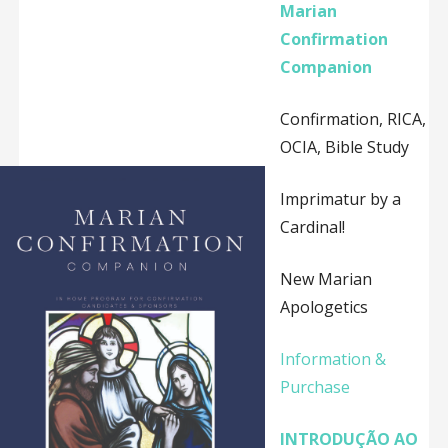
Marian
Confirmation
Companion
Confirmation, RICA,
OCIA, Bible Study
Imprimatur by a
Cardinal!
New Marian
Apologetics
Information &
Purchase
INTRODUÇÃO AO