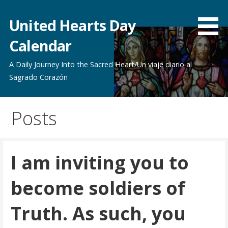
Skip
to
United Hearts Day
content
Calendar
A Daily Journey Into the Sacred Heart/Un viaje diario al
Sagrado Corazón
Posts
I am inviting you to
become soldiers of
Truth. As such, you