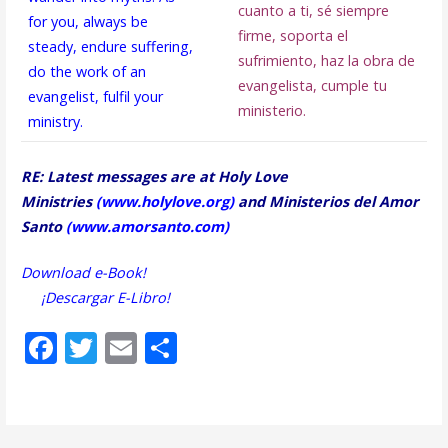
cuanto a ti, sé siempre
for you, always be
firme, soporta el
steady, endure suffering,
sufrimiento, haz la obra de
do the work of an
evangelista, cumple tu
evangelist, fulfil your
ministerio.
ministry.
RE: Latest messages are at Holy Love
Ministries
(
www.holylove.org
)
and Ministerios del Amor
Santo
(
www.amorsanto.com
)
Download e-Book!
¡Descargar E-Libro!
F
T
E
S
ac
w
m
h
e
itt
ai
ar
b
er
l
e