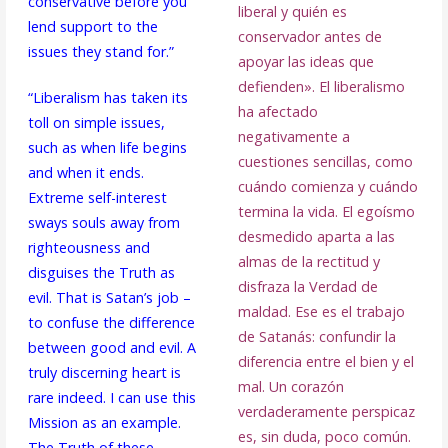
conservative before you
liberal y quién es
lend support to the
conservador antes de
issues they stand for.”
apoyar las ideas que
defienden». El liberalismo
“Liberalism has taken its
ha afectado
toll on simple issues,
negativamente a
such as when life begins
cuestiones sencillas, como
and when it ends.
cuándo comienza y cuándo
Extreme self-interest
termina la vida. El egoísmo
sways souls away from
desmedido aparta a las
righteousness and
almas de la rectitud y
disguises the Truth as
disfraza la Verdad de
evil. That is Satan’s job –
maldad. Ese es el trabajo
to confuse the difference
de Satanás: confundir la
between good and evil. A
diferencia entre el bien y el
truly discerning heart is
mal. Un corazón
rare indeed. I can use this
verdaderamente perspicaz
Mission as an example.
es, sin duda, poco común.
The Truth of these