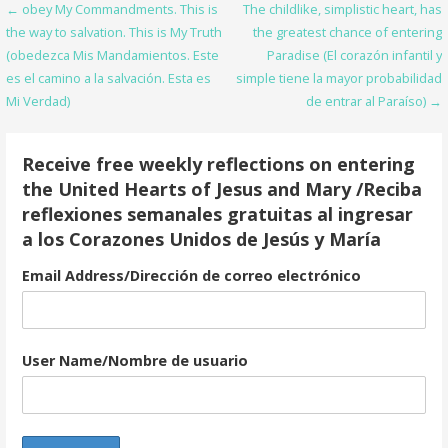
Post
← obey My Commandments. This is
The childlike, simplistic heart, has
o
the way to salvation. This is My Truth
the greatest chance of entering
navigation
o
(obedezca Mis Mandamientos. Este
Paradise (El corazón infantil y
es el camino a la salvación. Esta es
simple tiene la mayor probabilidad
k
Mi Verdad)
de entrar al Paraíso) →
Receive free weekly reflections on entering
the United Hearts of Jesus and Mary /Reciba
reflexiones semanales gratuitas al ingresar
a los Corazones Unidos de Jesús y María
Email Address/Dirección de correo electrónico
User Name/Nombre de usuario