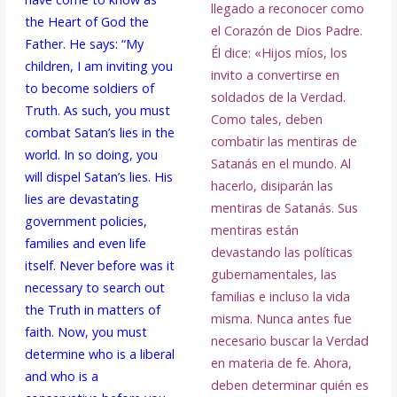
llegado a reconocer como
the Heart of God the
el Corazón de Dios Padre.
Father. He says: “My
Él dice: «Hijos míos, los
children, I am inviting you
invito a convertirse en
to become soldiers of
soldados de la Verdad.
Truth. As such, you must
Como tales, deben
combat Satan’s lies in the
combatir las mentiras de
world. In so doing, you
Satanás en el mundo. Al
will dispel Satan’s lies. His
hacerlo, disiparán las
lies are devastating
mentiras de Satanás. Sus
government policies,
mentiras están
families and even life
devastando las políticas
itself. Never before was it
gubernamentales, las
necessary to search out
familias e incluso la vida
the Truth in matters of
misma. Nunca antes fue
faith. Now, you must
necesario buscar la Verdad
determine who is a liberal
en materia de fe. Ahora,
and who is a
deben determinar quién es