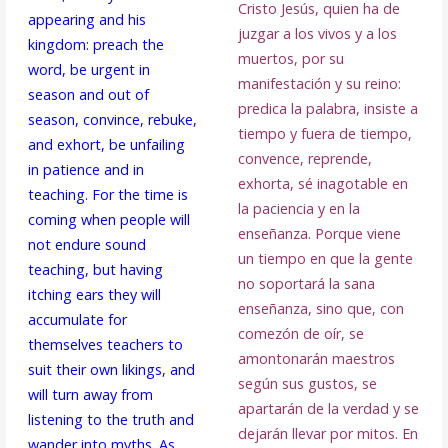
Cristo Jesús, quien ha de
appearing and his
juzgar a los vivos y a los
kingdom: preach the
muertos, por su
word, be urgent in
manifestación y su reino:
season and out of
predica la palabra, insiste a
season, convince, rebuke,
tiempo y fuera de tiempo,
and exhort, be unfailing
convence, reprende,
in patience and in
exhorta, sé inagotable en
teaching. For the time is
la paciencia y en la
coming when people will
enseñanza. Porque viene
not endure sound
un tiempo en que la gente
teaching, but having
no soportará la sana
itching ears they will
enseñanza, sino que, con
accumulate for
comezón de oír, se
themselves teachers to
amontonarán maestros
suit their own likings, and
según sus gustos, se
will turn away from
apartarán de la verdad y se
listening to the truth and
dejarán llevar por mitos. En
wander into myths. As