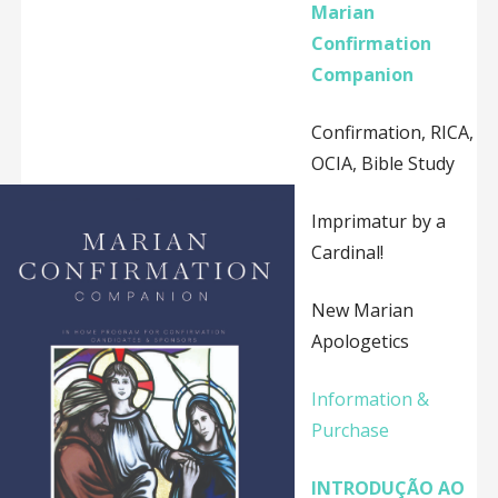
Marian
Confirmation
Companion
Confirmation, RICA,
OCIA, Bible Study
Imprimatur by a
Cardinal!
New Marian
Apologetics
Information &
Purchase
INTRODUÇÃO AO