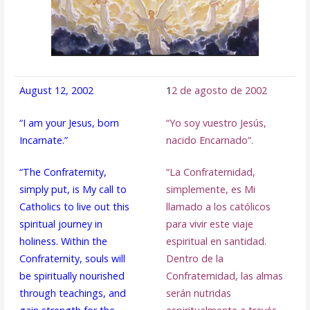
August 12, 2002
1
2 de agosto de 2002
“I am your Jesus, born
“Yo soy vuestro Jesús,
Incarnate.”
nacido Encarnado”.
“The Confraternity,
“La Confraternidad,
simply put, is My call to
simplemente, es Mi
Catholics to live out this
llamado a los católicos
spiritual journey in
para vivir este viaje
holiness. Within the
espiritual en santidad.
Confraternity, souls will
Dentro de la
be spiritually nourished
Confraternidad, las almas
through teachings, and
serán nutridas