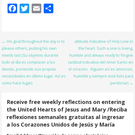
F
T
E
S
ac
w
m
h
e
itt
ai
ar
b
er
l
e
Post
← His goal throughout the day is to
attitude indicative of Holy Love in
o
please others, putting his own
the heart. Such a one is loving,
navigation
o
needs last (Su objetivo durante
humble and always ready to forgive
todo el día es complacer a los
(actitud indicativa del Amor Santo en
k
demás, poniendo sus propias
el corazón. Alguien así es amoroso,
necesidades en último lugar. Así es
humilde y siempre está listo para
como hace lugar)
perdonar) →
Receive free weekly reflections on entering
the United Hearts of Jesus and Mary /Reciba
reflexiones semanales gratuitas al ingresar
a los Corazones Unidos de Jesús y María