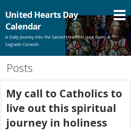
Skip
to
United Hearts Day
content
Calendar
A Daily Journey Into the Sacred Heart/Un viaje diario al
Sagrado Corazón
Posts
My call to Catholics to
live out this spiritual
journey in holiness