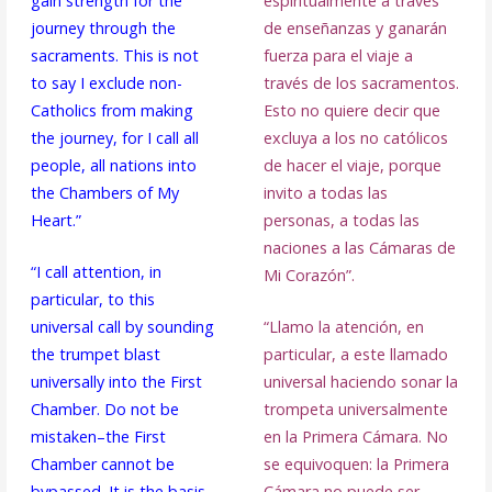
gain strength for the
espiritualmente a través
journey through the
de enseñanzas y ganarán
sacraments. This is not
fuerza para el viaje a
to say I exclude non-
través de los sacramentos.
Catholics from making
Esto no quiere decir que
the journey, for I call all
excluya a los no católicos
people, all nations into
de hacer el viaje, porque
the Chambers of My
invito a todas las
Heart.”
personas, a todas las
naciones a las Cámaras de
“I call attention, in
Mi Corazón”.
particular, to this
universal call by sounding
“Llamo la atención, en
the trumpet blast
particular, a este llamado
universally into the First
universal haciendo sonar la
Chamber. Do not be
trompeta universalmente
mistaken–the First
en la Primera Cámara. No
Chamber cannot be
se equivoquen: la Primera
bypassed. It is the basis
Cámara no puede ser