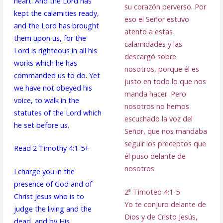
heart. And the Lord has
su corazón perverso. Por
kept the calamities ready,
eso el Señor estuvo
and the Lord has brought
atento a estas
them upon us, for the
calamidades y las
Lord is righteous in all his
descargó sobre
works which he has
nosotros, porque él es
commanded us to do. Yet
justo en todo lo que nos
we have not obeyed his
manda hacer. Pero
voice, to walk in the
nosotros no hemos
statutes of the Lord which
escuchado la voz del
he set before us.
Señor, que nos mandaba
seguir los preceptos que
Read 2 Timothy 4:1-5+
él puso delante de
nosotros.
I charge you in the
presence of God and of
2ª Timoteo 4:1-5
Christ Jesus who is to
Yo te conjuro delante de
judge the living and the
Dios y de Cristo Jesús,
dead, and by His