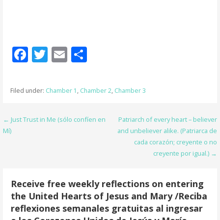
F
T
E
S
ac
w
m
h
e
itt
ai
ar
Filed under:
Chamber 1
,
Chamber 2
,
Chamber 3
b
er
l
e
o
Post
← Just Trust in Me (sólo confíen en
Patriarch of every heart – believer
o
Mí)
and unbeliever alike. (Patriarca de
navigation
cada corazón; creyente o no
k
creyente por igual.) →
Receive free weekly reflections on entering
the United Hearts of Jesus and Mary /Reciba
reflexiones semanales gratuitas al ingresar