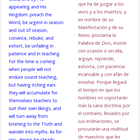
que ha de juzgar a los
appearing and His
vivos y a los muertos, y
Kingdom: preach the
en nombre de su
Word, be urgent in season
Manifestación y de su
and out of season,
Reino: proclama la
convince, rebuke, and
Palabra de Dios, insiste
exhort, be unfailing in
con ocasión o sin ella,
patience and in teaching.
arguye, reprende,
For the time is coming
exhorta, con paciencia
when people will not
incansable y con afán de
endure sound teaching,
enseñar. Porque llegará
but having itching ears
el tiempo en que los
they will accumulate for
hombres no soportarán
themselves teachers to
más la sana doctrina; por
suit their own likings, and
el contrario, llevados por
will turn away from
sus inclinaciones, se
listening to the Truth and
procurarán una multitud
wander into myths. As for
de maestros que les
you, always be steady,