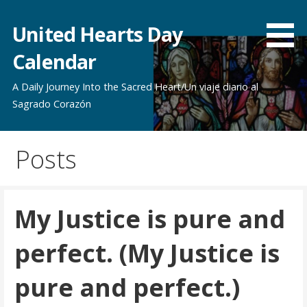
Skip
to
United Hearts Day
content
Calendar
A Daily Journey Into the Sacred Heart/Un viaje diario al
Sagrado Corazón
Posts
My Justice is pure and
perfect. (My Justice is
pure and perfect.)