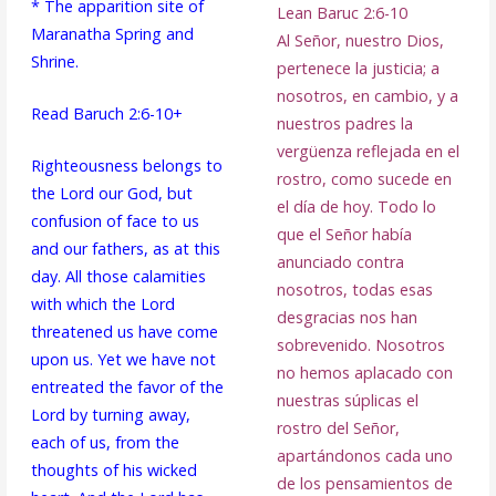
* The apparition site of
Lean Baruc 2:6-10
Maranatha Spring and
Al Señor, nuestro Dios,
Shrine.
pertenece la justicia; a
nosotros, en cambio, y a
Read Baruch 2:6-10+
nuestros padres la
vergüenza reflejada en el
Righteousness belongs to
rostro, como sucede en
the Lord our God, but
el día de hoy. Todo lo
confusion of face to us
que el Señor había
and our fathers, as at this
anunciado contra
day. All those calamities
nosotros, todas esas
with which the Lord
desgracias nos han
threatened us have come
sobrevenido. Nosotros
upon us. Yet we have not
no hemos aplacado con
entreated the favor of the
nuestras súplicas el
Lord by turning away,
rostro del Señor,
each of us, from the
apartándonos cada uno
thoughts of his wicked
de los pensamientos de