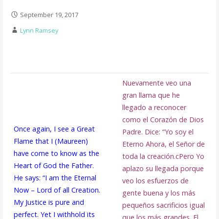
September 19, 2017
Lynn Ramsey
Nuevamente veo una
gran llama que he
llegado a reconocer
como el Corazón de Dios
Once again, I see a Great
Padre. Dice: “Yo soy el
Flame that I (Maureen)
Eterno Ahora, el Señor de
have come to know as the
toda la creación.cPero Yo
Heart of God the Father.
aplazo su llegada porque
He says: “I am the Eternal
veo los esfuerzos de
Now – Lord of all Creation.
gente buena y los más
My Justice is pure and
pequeños sacrificios igual
perfect. Yet I withhold its
que los más grandes. El