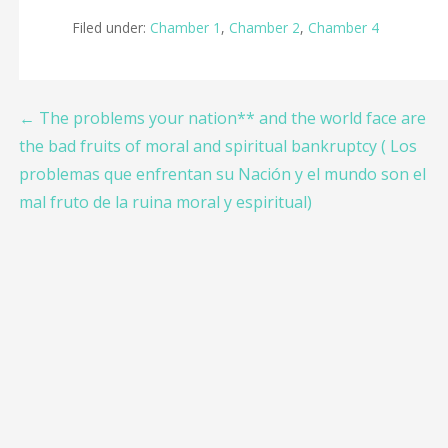
e
itt
ai
ar
Filed under:
Chamber 1
,
Chamber 2
,
Chamber 4
b
er
l
e
o
o
Post
← The problems your nation** and the world face are
k
the bad fruits of moral and spiritual bankruptcy ( Los
navigation
problemas que enfrentan su Nación y el mundo son el
mal fruto de la ruina moral y espiritual)