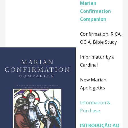
Marian
Confirmation
Companion
Confirmation, RICA,
OCIA, Bible Study
Imprimatur by a
Cardinal!
New Marian
Apologetics
Information &
Purchase
INTRODUÇÃO AO