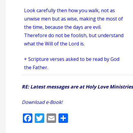
Look carefully then how you walk, not as
unwise men but as wise, making the most of
the time, because the days are evil.
Therefore do not be foolish, but understand
what the Will of the Lord is.
+ Scripture verses asked to be read by God
the Father.
RE: Latest messages are at Holy Love Ministrie
Download e-Book!
F
T
E
S
ac
w
m
h