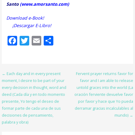
Santo
(
www.amorsanto.com
)
Download e-Book!
¡Descargar E-Libro!
F
T
E
S
ac
w
m
h
e
itt
ai
ar
b
er
l
e
Post
← Each day and in every present
Fervent prayer returns favor for
o
moment, I desire to be part of your
favor and I am able to release
navigation
o
every decision in thought, word and
untold graces into the world (La
deed (Cada día y en todo momento
oración ferviente devuelve favor
k
presente, Yo tengo el deseo de
por favor y hace que Yo pueda
formar parte de cada una de sus
derramar gracias incalculables al
decisiones de pensamiento,
mundo) →
palabra y obra)