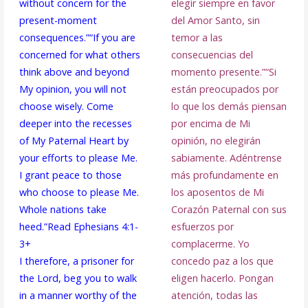
without concern for the
elegir siempre en favor
present-moment
del Amor Santo, sin
consequences.”
“If you are
temor a las
concerned for what others
consecuencias del
think above and beyond
momento presente.”
“Si
My opinion, you will not
están preocupados por
choose wisely. Come
lo que los demás piensan
deeper into the recesses
por encima de Mi
of My Paternal Heart by
opinión, no elegirán
your efforts to please Me.
sabiamente. Adéntrense
I grant peace to those
más profundamente en
who choose to please Me.
los aposentos de Mi
Whole nations take
Corazón Paternal con sus
heed.”
Read Ephesians 4:1-
esfuerzos por
3+
complacerme. Yo
I therefore, a prisoner for
concedo paz a los que
the Lord, beg you to walk
eligen hacerlo. Pongan
in a manner worthy of the
atención, todas las