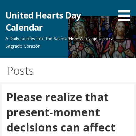
Skip
to
United Hearts Day
content
Calendar
A Daily Journey Into the Sacred Heart/Un viaje diario al
Sagrado Corazón
Posts
Please realize that
present-moment
decisions can affect