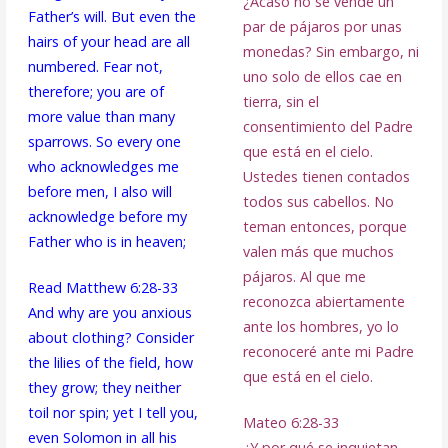
¿Acaso no se vende un
Father’s will. But even the
par de pájaros por unas
hairs of your head are all
monedas? Sin embargo, ni
numbered. Fear not,
uno solo de ellos cae en
therefore; you are of
tierra, sin el
more value than many
consentimiento del Padre
sparrows. So every one
que está en el cielo.
who acknowledges me
Ustedes tienen contados
before men, I also will
todos sus cabellos. No
acknowledge before my
teman entonces, porque
Father who is in heaven;
valen más que muchos
pájaros. Al que me
Read Matthew 6:28-33
reconozca abiertamente
And why are you anxious
ante los hombres, yo lo
about clothing? Consider
reconoceré ante mi Padre
the lilies of the field, how
que está en el cielo.
they grow; they neither
toil nor spin; yet I tell you,
Mateo 6:28-33
even Solomon in all his
¿Y por qué se inquietan