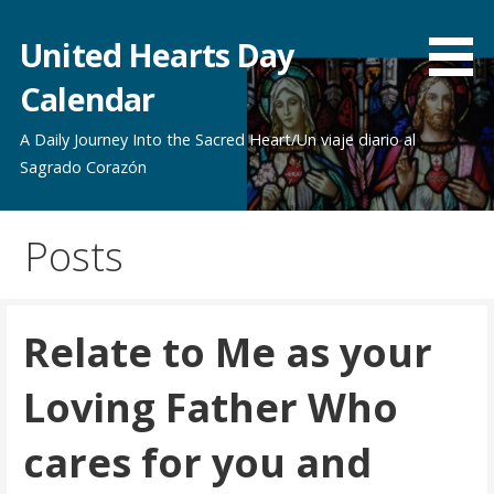
Skip
to
United Hearts Day
content
Calendar
A Daily Journey Into the Sacred Heart/Un viaje diario al
Sagrado Corazón
Posts
Relate to Me as your
Loving Father Who
cares for you and