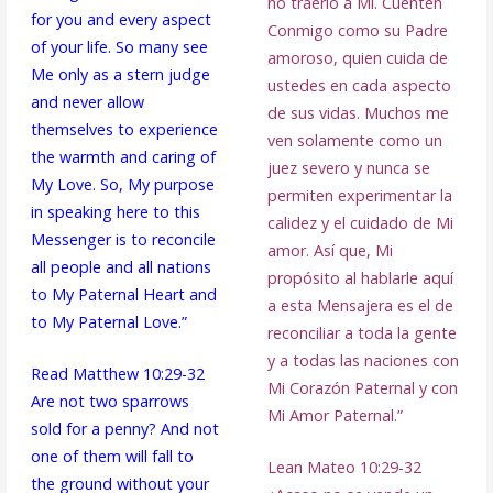
no traerlo a Mí. Cuenten
for you and every aspect
Conmigo como su Padre
of your life. So many see
amoroso, quien cuida de
Me only as a stern judge
ustedes en cada aspecto
and never allow
de sus vidas. Muchos me
themselves to experience
ven solamente como un
the warmth and caring of
juez severo y nunca se
My Love. So, My purpose
permiten experimentar la
in speaking here to this
calidez y el cuidado de Mi
Messenger is to reconcile
amor. Así que, Mi
all people and all nations
propósito al hablarle aquí
to My Paternal Heart and
a esta Mensajera es el de
to My Paternal Love.”
reconciliar a toda la gente
y a todas las naciones con
Read Matthew 10:29-32
Mi Corazón Paternal y con
Are not two sparrows
Mi Amor Paternal.”
sold for a penny? And not
one of them will fall to
Lean Mateo 10:29-32
the ground without your