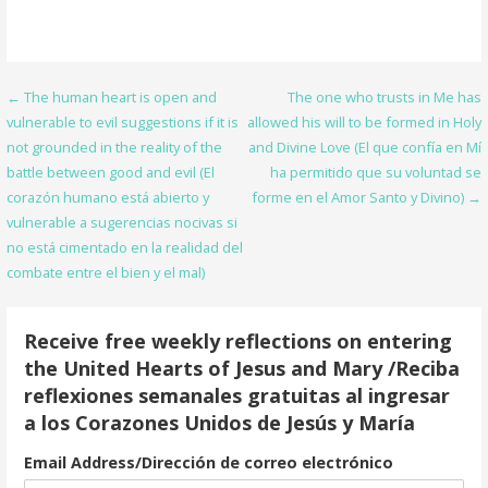
ac
w
m
h
e
itt
ai
ar
b
er
l
e
Post
← The human heart is open and
The one who trusts in Me has
o
vulnerable to evil suggestions if it is
allowed his will to be formed in Holy
navigation
o
not grounded in the reality of the
and Divine Love (El que confía en Mí
battle between good and evil (El
ha permitido que su voluntad se
k
corazón humano está abierto y
forme en el Amor Santo y Divino) →
vulnerable a sugerencias nocivas si
no está cimentado en la realidad del
combate entre el bien y el mal)
Receive free weekly reflections on entering
the United Hearts of Jesus and Mary /Reciba
reflexiones semanales gratuitas al ingresar
a los Corazones Unidos de Jesús y María
Email Address/Dirección de correo electrónico