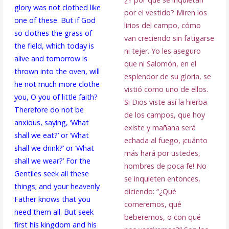
glory was not clothed like
por el vestido? Miren los
one of these. But if God
lirios del campo, cómo
so clothes the grass of
van creciendo sin fatigarse
the field, which today is
ni tejer. Yo les aseguro
alive and tomorrow is
que ni Salomón, en el
thrown into the oven, will
esplendor de su gloria, se
he not much more clothe
vistió como uno de ellos.
you, O you of little faith?
Si Dios viste así la hierba
Therefore do not be
de los campos, que hoy
anxious, saying, ‘What
existe y mañana será
shall we eat?’ or ‘What
echada al fuego, ¡cuánto
shall we drink?’ or ‘What
más hará por ustedes,
shall we wear?’ For the
hombres de poca fe! No
Gentiles seek all these
se inquieten entonces,
things; and your heavenly
diciendo: “¿Qué
Father knows that you
comeremos, qué
need them all. But seek
beberemos, o con qué
first his kingdom and his