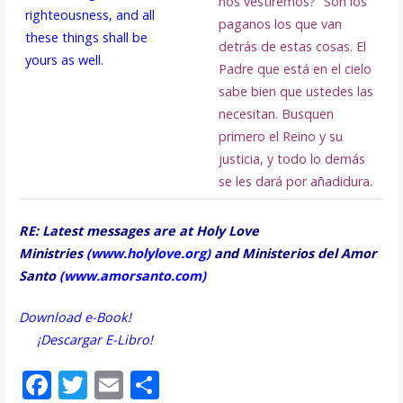
nos vestiremos?” Son los
righteousness, and all
paganos los que van
these things shall be
detrás de estas cosas. El
yours as well.
Padre que está en el cielo
sabe bien que ustedes las
necesitan. Busquen
primero el Reino y su
justicia, y todo lo demás
se les dará por añadidura.
RE: Latest messages are at Holy Love
Ministries
(
www.holylove.org
)
and Ministerios del Amor
Santo
(
www.amorsanto.com
)
Download e-Book!
¡Descargar E-Libro!
F
T
E
S