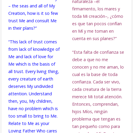
naturaleza –el
– the seas and all of My
firmamento, los mares y
Creation, how is it so few
toda Mi creación–, ¿cómo
trust Me and consult Me
es que tan pocos confían
in their plans?”
en Mí y me toman en
cuenta en sus planes?”
“This lack of trust comes
from lack of knowledge of
“Esta falta de confianza se
Me and lack of love for
debe a que no me
Me which is the basis of
conocen y no me aman, lo
all trust. Every living thing,
cual es la base de toda
every creature of earth
confianza. Cada ser vivo,
deserves My undivided
cada creatura de la tierra
attention. Understand
merece Mi total atención.
then, you, My children,
Entonces, comprendan,
have no problem which is
hijos Míos, ningún
too small to bring to Me.
problema que tengan es
Relate to Me as your
tan pequeño como para
Loving Father Who cares