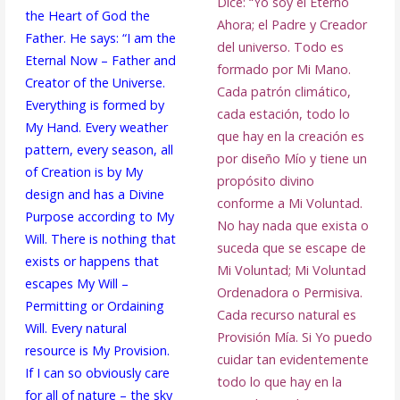
Dice: “Yo soy el Eterno
the Heart of God the
Ahora; el Padre y Creador
Father. He says: “I am the
del universo. Todo es
Eternal Now – Father and
formado por Mi Mano.
Creator of the Universe.
Cada patrón climático,
Everything is formed by
cada estación, todo lo
My Hand. Every weather
que hay en la creación es
pattern, every season, all
por diseño Mío y tiene un
of Creation is by My
propósito divino
design and has a Divine
conforme a Mi Voluntad.
Purpose according to My
No hay nada que exista o
Will. There is nothing that
suceda que se escape de
exists or happens that
Mi Voluntad; Mi Voluntad
escapes My Will –
Ordenadora o Permisiva.
Permitting or Ordaining
Cada recurso natural es
Will. Every natural
Provisión Mía. Si Yo puedo
resource is My Provision.
cuidar tan evidentemente
If I can so obviously care
todo lo que hay en la
for all of nature – the sky