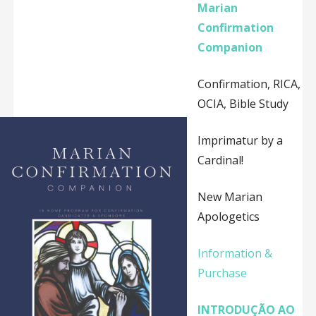
Marian
Confirmation
Companion
Confirmation, RICA,
OCIA, Bible Study
Imprimatur by a
Cardinal!
New Marian
Apologetics
Information &
Purchase
INTRODUÇÃO AO