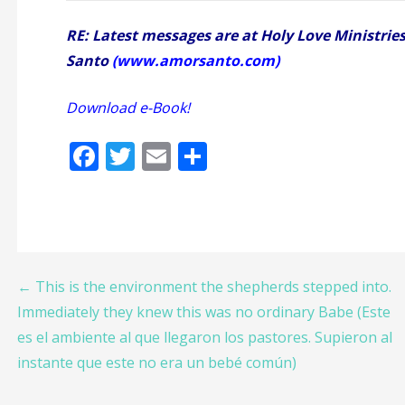
RE: Latest messages are at Holy Love Ministrie
Santo
(
www.amorsanto.com
)
Download e-Book!
¡Descargar
F
T
E
S
ac
w
m
h
e
itt
ai
ar
b
er
l
e
o
Post
← This is the environment the shepherds stepped into.
o
Immediately they knew this was no ordinary Babe (Este
k
navigation
es el ambiente al que llegaron los pastores. Supieron al
instante que este no era un bebé común)