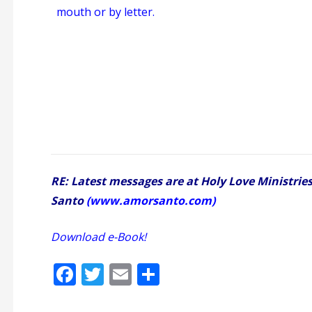
mouth or by letter.
RE: Latest messages are at Holy Love Ministrie
Santo
(
www.amorsanto.com
)
Download e-Book!
¡Descargar
F
T
E
S
ac
w
m
h