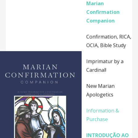
Marian
Confirmation
Companion
Confirmation, RICA,
OCIA, Bible Study
Imprimatur by a
Cardinal!
New Marian
Apologetics
Information &
Purchase
INTRODUÇÃO AO