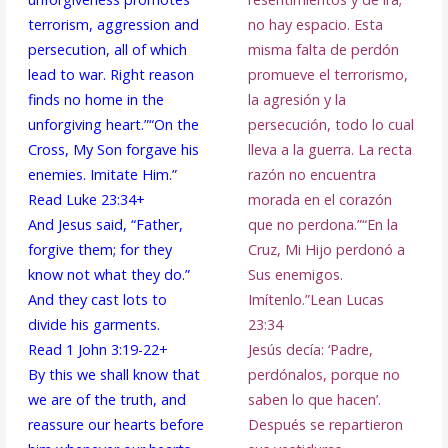
terrorism, aggression and
no hay espacio. Esta
persecution, all of which
misma falta de perdón
lead to war. Right reason
promueve el terrorismo,
finds no home in the
la agresión y la
unforgiving heart.”
“On the
persecución, todo lo cual
Cross, My Son forgave his
lleva a la guerra. La recta
enemies. Imitate Him.”
razón no encuentra
Read Luke 23:34+
morada en el corazón
And Jesus said, “Father,
que no perdona.”
“En la
forgive them; for they
Cruz, Mi Hijo perdonó a
know not what they do.”
Sus enemigos.
And they cast lots to
Imítenlo.”
Lean Lucas
divide his garments.
23:34
Read 1 John 3:19-22+
Jesús decía: ‘Padre,
By this we shall know that
perdónalos, porque no
we are of the truth, and
saben lo que hacen’.
reassure our hearts before
Después se repartieron