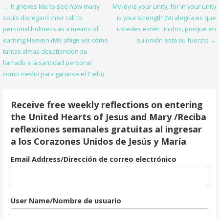
Post
← It grieves Me to see how many
My joy is your unity, for in your unity
o
souls disregard their call to
is your strength (Mi alegría es que
navigation
o
personal holiness as a means of
ustedes estén unidos, porque en
earning Heaven (Me aflige ver cómo
su unión está su fuerza) →
k
tantas almas desatienden su
llamado a la santidad personal
como medio para ganarse el Cielo)
Receive free weekly reflections on entering
the United Hearts of Jesus and Mary /Reciba
reflexiones semanales gratuitas al ingresar
a los Corazones Unidos de Jesús y María
Email Address/Dirección de correo electrónico
User Name/Nombre de usuario