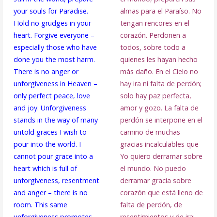
your souls for Paradise.
almas para el Paraíso. No
Hold no grudges in your
tengan rencores en el
heart. Forgive everyone –
corazón. Perdonen a
especially those who have
todos, sobre todo a
done you the most harm.
quienes les hayan hecho
There is no anger or
más daño. En el Cielo no
unforgiveness in Heaven –
hay ira ni falta de perdón;
only perfect peace, love
solo hay paz perfecta,
and joy. Unforgiveness
amor y gozo. La falta de
stands in the way of many
perdón se interpone en el
untold graces I wish to
camino de muchas
pour into the world. I
gracias incalculables que
cannot pour grace into a
Yo quiero derramar sobre
heart which is full of
el mundo. No puedo
unforgiveness, resentment
derramar gracia sobre
and anger – there is no
corazón que está lleno de
room. This same
falta de perdón, de
unforgiveness promotes
resentimientos y de ira;