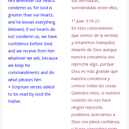
him whenever our hearts
sus vestiduras,
condemn us; for God is
sorteándolas entre ellos.
greater than our hearts,
1ª Juan 3:19-22
and he knows everything.
En esto conoceremos
Beloved, if our hearts do
que somos de la verdad,
not condemn us, we have
y estaremos tranquilos
confidence before God;
delante de Dios aunque
and we receive from him
nuestra conciencia nos
whatever we ask, because
reproche algo, porque
we keep his
Dios es más grande que
commandments and do
nuestra conciencia y
what pleases him.
conoce todas las cosas.
+ Scripture verses asked
Queridos míos, si nuestro
to be read by God the
corazón no nos hace
Father.
ningún reproche,
podemos acercarnos a
Dios con plena confianza,
y él nos concederá todo