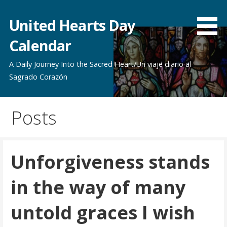
Skip
to
United Hearts Day
content
Calendar
A Daily Journey Into the Sacred Heart/Un viaje diario al
Sagrado Corazón
Posts
Unforgiveness stands
in the way of many
untold graces I wish