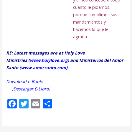
cuanto le pidamos,
porque cumplimos sus
mandamientos y
hacemos lo que le
agrada.
RE: Latest messages are at Holy Love
Ministries
(
www.holylove.org
)
and Ministerios del Amor
Santo
(
www.amorsanto.com
)
Download e-Book!
¡Descargar E-Libro!
F
T
E
S
ac
w
m
h
e
itt
ai
ar
b
er
l
e