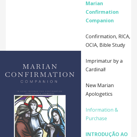
Marian
Confirmation
Companion
Confirmation, RICA,
OCIA, Bible Study
Imprimatur by a
Cardinal!
New Marian
Apologetics
Information &
Purchase
INTRODUÇÃO AO