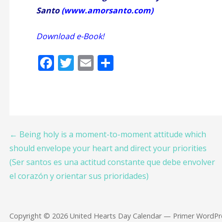
Santo
(
www.amorsanto.com
)
Download e-Book!
¡Descargar
F
T
E
S
ac
w
m
h
e
itt
ai
ar
b
er
l
e
o
Post
← Being holy is a moment-to-moment attitude which
o
should envelope your heart and direct your priorities
k
navigation
(Ser santos es una actitud constante que debe envolver
el corazón y orientar sus prioridades)
Copyright © 2026 United Hearts Day Calendar — Primer WordP