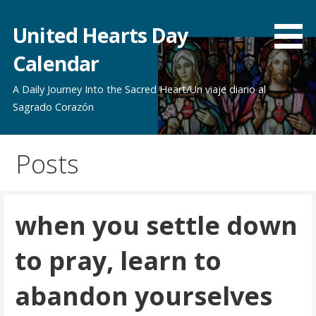
Skip
to
United Hearts Day
content
Calendar
A Daily Journey Into the Sacred Heart/Un viaje diario al
Sagrado Corazón
Posts
when you settle down
to pray, learn to
abandon yourselves