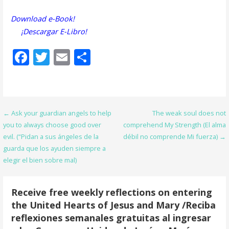
Download e-Book!
¡Descargar E-Libro!
F
T
E
S
ac
w
m
h
e
itt
ai
ar
b
er
l
e
Post
← Ask your guardian angels to help
The weak soul does not
o
you to always choose good over
comprehend My Strength (El alma
navigation
o
evil. (“Pidan a sus ángeles de la
débil no comprende Mi fuerza) →
guarda que los ayuden siempre a
k
elegir el bien sobre mal)
Receive free weekly reflections on entering
the United Hearts of Jesus and Mary /Reciba
reflexiones semanales gratuitas al ingresar