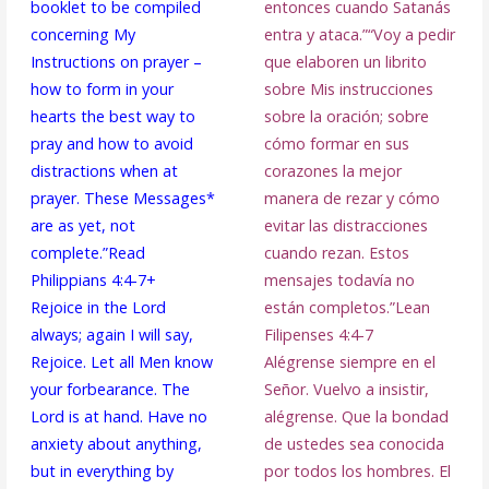
booklet to be compiled
entonces cuando Satanás
concerning My
entra y ataca.”
“Voy a pedir
Instructions on prayer –
que elaboren un librito
how to form in your
sobre Mis instrucciones
hearts the best way to
sobre la oración; sobre
pray and how to avoid
cómo formar en sus
distractions when at
corazones la mejor
prayer. These Messages*
manera de rezar y cómo
are as yet, not
evitar las distracciones
complete.”
Read
cuando rezan. Estos
Philippians 4:4-7+
mensajes todavía no
Rejoice in the Lord
están completos.”
Lean
always; again I will say,
Filipenses 4:4-7
Rejoice. Let all Men know
Alégrense siempre en el
your forbearance. The
Señor. Vuelvo a insistir,
Lord is at hand. Have no
alégrense. Que la bondad
anxiety about anything,
de ustedes sea conocida
but in everything by
por todos los hombres. El