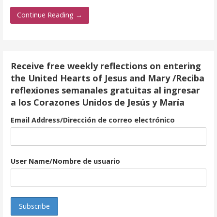
ac
w
m
h
e
itt
ai
ar
Continue Reading →
b
er
l
e
o
o
Receive free weekly reflections on entering
k
the United Hearts of Jesus and Mary /Reciba
reflexiones semanales gratuitas al ingresar
a los Corazones Unidos de Jesús y María
Email Address/Dirección de correo electrónico
User Name/Nombre de usuario