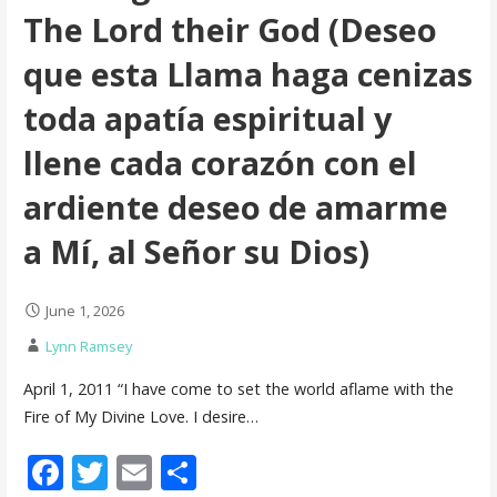
The Lord their God (Deseo
que esta Llama haga cenizas
toda apatía espiritual y
llene cada corazón con el
ardiente deseo de amarme
a Mí, al Señor su Dios)
June 1, 2026
Lynn Ramsey
April 1, 2011 “I have come to set the world aflame with the
Fire of My Divine Love. I desire…
F
T
E
S