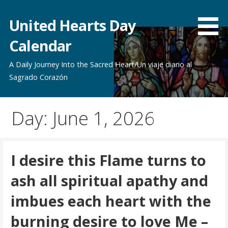
Skip
to
United Hearts Day
content
Calendar
A Daily Journey Into the Sacred Heart/Un viaje diario al
Sagrado Corazón
Day: June 1, 2026
I desire this Flame turns to
ash all spiritual apathy and
imbues each heart with the
burning desire to love Me –