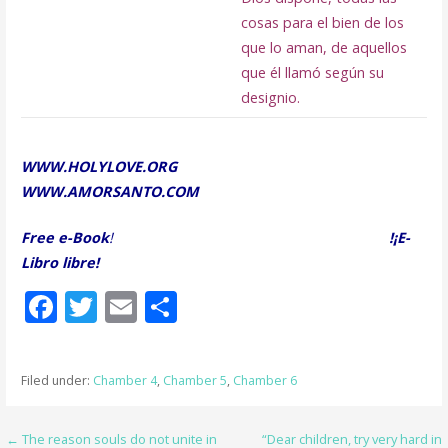
cosas para el bien de los
que lo aman, de aquellos
que él llamó según su
designio.
WWW.HOLYLOVE.ORG
WWW.AMORSANTO.COM
Free e-Book
!
!¡E-
Libro libre!
F
T
E
S
ac
w
m
h
e
itt
ai
ar
Filed under:
Chamber 4
,
Chamber 5
,
Chamber 6
b
er
l
e
o
Post
← The reason souls do not unite in
“Dear children, try very hard in